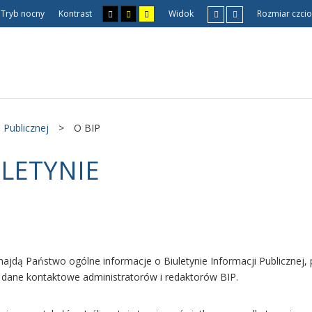
Tryb nocny
Kontrast
Widok
Rozmiar czcio
 Publicznej
>
O BIP
ULETYNIE
najdą Państwo ogólne informacje o Biuletynie Informacji Publicznej
z dane kontaktowe administratorów i redaktorów BIP.