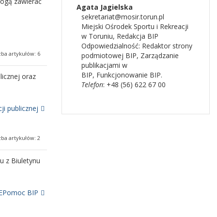
 mogą zawierać
Agata Jagielska
sekretariat@mosir.torun.pl
Miejski Ośrodek Sportu i Rekreacji
w Toruniu
,
Redakcja BIP
Odpowiedzialność:
Redaktor strony
zba artykułów: 6
podmiotowej BIP
,
Zarządzanie
publikacjami w
BIP,
Funkcjonowanie BIP.
icznej oraz
Telefon
: +48 (56) 622 67 00
 publicznej
zba artykułów: 2
u z Biuletynu
Pomoc BIP