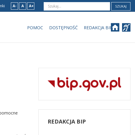
nki
A-
A
A+
SZUKAJ
POMOC
DOSTĘPNOŚĆ
REDAKCJA BIP
, pomocne
REDAKCJA
BIP