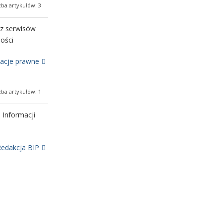
zba artykułów: 3
 z serwisów
ości
cje prawne
zba artykułów: 1
 Informacji
dakcja BIP