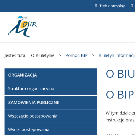
Tryb domyślny
Jesteś tutaj:
O Biuletynie
>
Pomoc BIP
>
Biuletyn Informacji
O BI
ORGANIZACJA
Struktura organizacyjna
O BIP
ZAMÓWIENIA PUBLICZNE
W tym dziale z
Wszczęcie postępowania
instrukcje ora
Wyniki postępowania