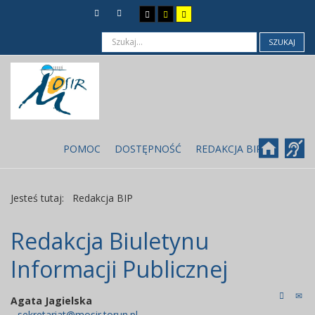
SZUKAJ
POMOC
DOSTĘPNOŚĆ
REDAKCJA BIP
Jesteś tutaj:
Redakcja BIP
Redakcja Biuletynu
Informacji Publicznej
Agata Jagielska
sekretariat@mosir.torun.pl